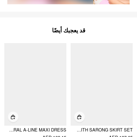
قد يعجبك أيضًا
MESH SWEETHEART FLORAL A-LINE MAXI DRESS
PAISLEY UNDERWIRE ONE PIECE SWIMSUIT WITH SARONG SKIRT SET