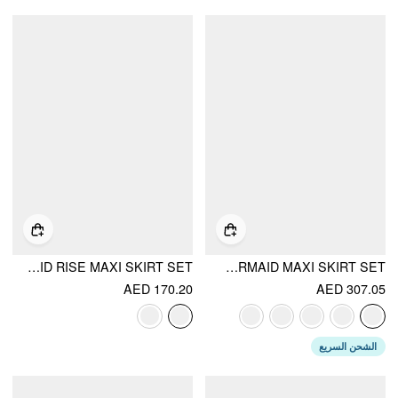
MESH FLORAL RUCHED TIE FRONT TOP & MID RISE MAXI SKIRT SET
LACE SCULPTURAL EMBROIDERY FLORAL CORSET TOP & HIGH RISE MERMAID MAXI SKIRT SET
AED 170.20
AED 307.05
الشحن السريع