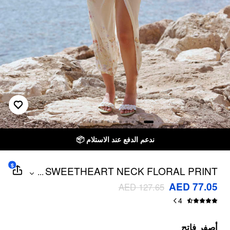
ندعم الدفع عند الاستلام 📦
$
SWEETHEART NECK FLORAL PRINT
...
HIGH STRETCH ONE PIECE SWIMSUIT
AED 77.05
AED 127.65
WITH SHEER WRAP SKIRT
4
أصفر فاتح