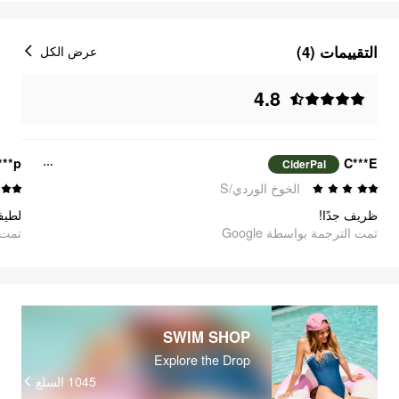
التقييمات (4)
عرض الكل
4.8
***p
C***E
CiderPal
الخوخ الوردي/S
ظريف جدًا!
لطي
تمت الترجمة بواسطة Google
oogle
SWIM SHOP
Explore the Drop
السلع
1045