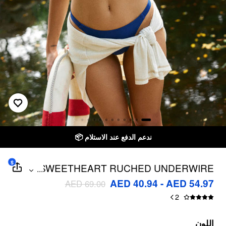
ندعم الدفع عند الاستلام 📦
$
SWEETHEART RUCHED UNDERWIRE
...
LOW RISE BIKINI SET
AED 40.94 - AED 54.97
AED 69.00
2
اللون