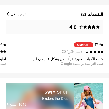
التقييمات (2)
عرض الكل
4.0
***e
T***e
CiderBFF
دينيم داكن/XS
كانت الأكواب صغيرة قليلًا، لكن بشكل عام كان البيكيني رائعًا.
لطي!
تمت الترجمة بواسطة Google
oogle
SWIM SHOP
Explore the Drop
السلع
1048