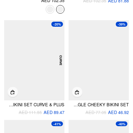
AED 102.35
AED 102.35
AED 81.88
-20%
-39%
SWEETHEART UNDERWIRE FULL COVERAGE BIKINI SET CURVE & PLUS
HIGH STRETCH V-NECK COLORBLOCK RING DETAIL TRIANGLE CHEEKY BIKINI SET
AED 111.55
AED 89.47
AED 77.05
AED 46.92
-41%
-40%