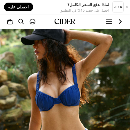
nt
لماذا تدفع السعر الكامل؟
احصلي عليه
احصل على خصم 15% في التطبيق