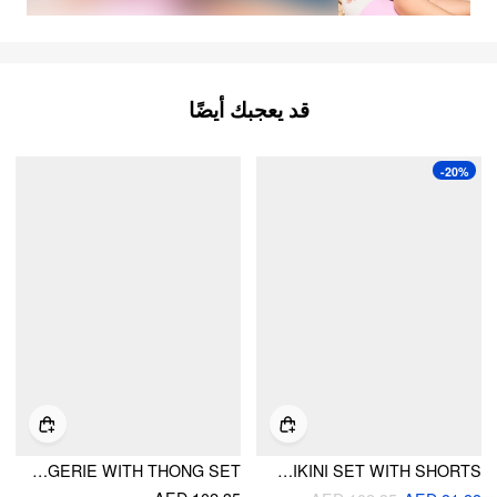
قد يعجبك أيضًا
-20%
V-NECK FLORAL LACE UNDERWIRE LINGERIE WITH THONG SET
SWEETHEART UNDERWIRE RUCHED MESH 3 PIECE BIKINI SET WITH SHORTS