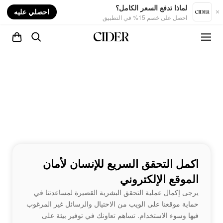
nt
لماذا تدفع السعر الكامل؟
احصلي عليه
احصل على خصم 15% في التطبيق
اكمل التحقق السريع للإنسان لأمان
الموقع الإلكتروني
يرجى إكمال عملية التحقق البشرية القصيرة لمساعدتنا في
حماية موقعنا على الويب من الاحتيال والرسائل غير المرغوب
فيها وسوء الاستخدام. تساهم تعاونك في توفير بيئة على