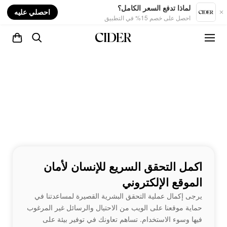
nt
لماذا تدفع السعر الكامل؟
احصلي عليه
احصل على خصم 15% في التطبيق
اكمل التحقق السريع للإنسان لأمان
الموقع الإلكتروني
يرجى إكمال عملية التحقق البشرية القصيرة لمساعدتنا في
حماية موقعنا على الويب من الاحتيال والرسائل غير المرغوب
فيها وسوء الاستخدام. تساهم تعاونك في توفير بيئة على