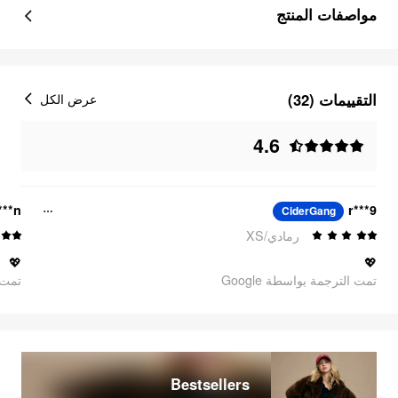
مواصفات المنتج
التقييمات (32)
عرض الكل
4.6
***n
r***9
CiderGang
رمادي/XS
💖
💖
تمت الترجمة بواسطة Google
oogle
Bestsellers