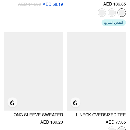
AED 136.85
AED 144.90
AED 58.19
الشحن السريع
KNIT WOOL-BLEND V-NECK SURPLICE LACE TRIM LONG SLEEVE SWEATER
COTTON-BLEND DACHSHUND GRAPHIC ASYMMETRICAL NECK OVERSIZED TEE
AED 169.20
AED 77.05