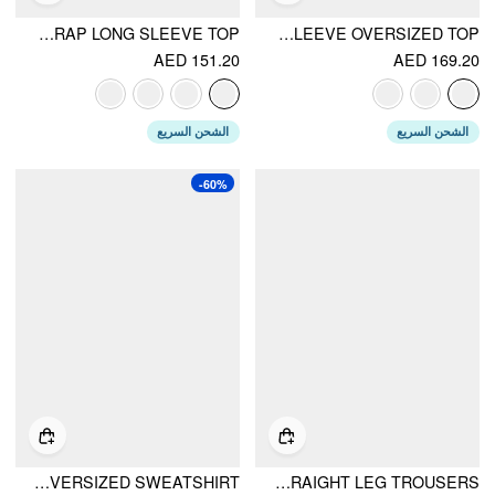
KNIT V-NECK SOLID LACE TRIM WRAP LONG SLEEVE TOP
CABLE KNIT OFF-SHOULDER LANTERN SLEEVE OVERSIZED TOP
AED 151.20
AED 169.20
الشحن السريع
الشحن السريع
-60%
COTTON-BLEND OFF-SHOULDER DRAWSTRING OVERSIZED SWEATSHIRT
HIGH STRETCH COTTON-BLEND FOLD OVER LOW RISE STRAIGHT LEG TROUSERS