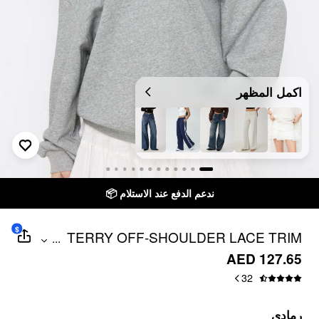
اكمل المظهر
ندعم الدفع عند الاستلام 📦
$
TERRY OFF-SHOULDER LACE TRIM
...
OVERSIZED SWEATSHIRT
AED 127.65
32
رمادي