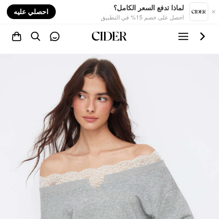
nt
لماذا تدفع السعر الكامل؟
احصلي عليه
احصل على خصم 15% في التطبيق