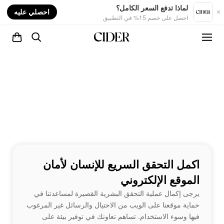
nt
لماذا تدفع السعر الكامل؟
احصلي عليه
احصل على خصم 15% في التطبيق
اكمل التحقق السريع للإنسان لأمان
الموقع الإلكتروني
يرجى إكمال عملية التحقق البشرية القصيرة لمساعدتنا في
حماية موقعنا على الويب من الاحتيال والرسائل غير المرغوب
فيها وسوء الاستخدام. تساهم تعاونك في توفير بيئة على