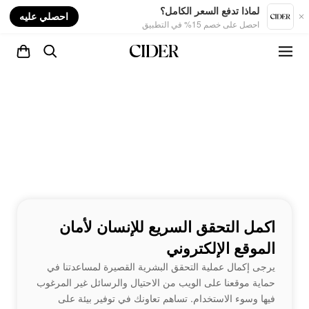
nt
لماذا تدفع السعر الكامل؟
احصلي عليه
احصل على خصم 15% في التطبيق
اكمل التحقق السريع للإنسان لأمان
الموقع الإلكتروني
يرجى إكمال عملية التحقق البشرية القصيرة لمساعدتنا في
حماية موقعنا على الويب من الاحتيال والرسائل غير المرغوب
فيها وسوء الاستخدام. تساهم تعاونك في توفير بيئة على