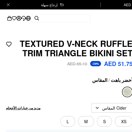
إرجاع سهلة
TEXTURED V-NECK RUFFL
TRIM TRIANGLE BIKINI SE
AED 51.7
AED 85.10
-39%
خضر باهت
/
المقاس
Cider المقاس
مزيد من خيارات الأحجام
L
M
S
XS