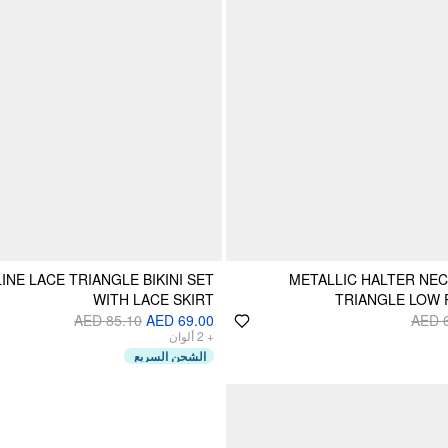
INE LACE TRIANGLE BIKINI SET
METALLIC HALTER NE
WITH LACE SKIRT
TRIANGLE LOW R
AED 85.10
AED 69.00
AED 
+
2
ألوان
الشحن السريع