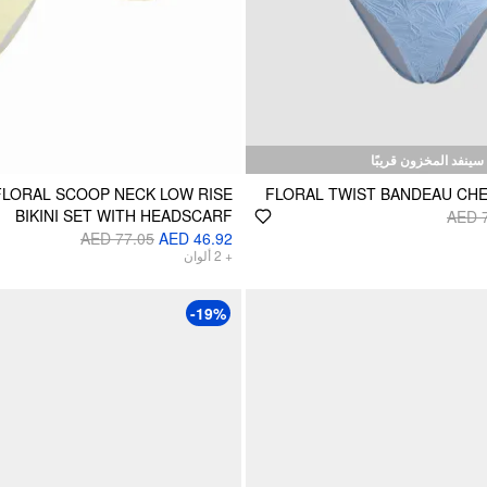
سينفد المخزون قريبًا
LORAL SCOOP NECK LOW RISE
FLORAL TWIST BANDEAU CHEE
BIKINI SET WITH HEADSCARF
AED 
AED 77.05
AED 46.92
+
2
ألوان
-19%