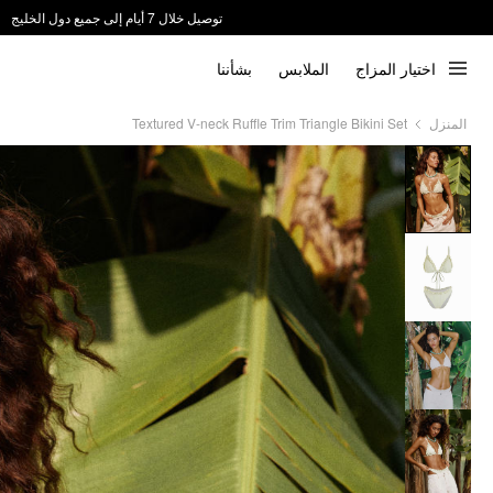
ندعم الدفع عند الاستلام 📦
اختيار المزاج
الملابس
بشأننا
المنزل
Textured V-neck Ruffle Trim Triangle Bikini Set