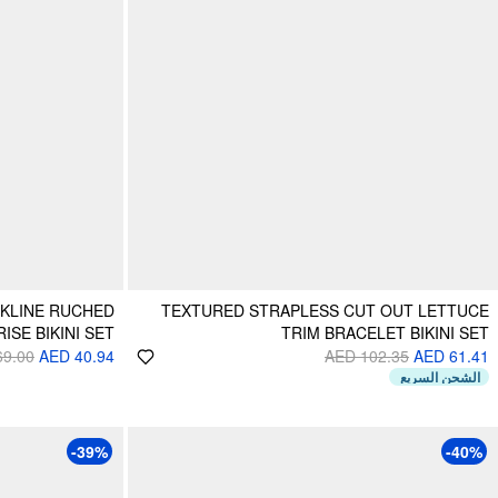
CKLINE RUCHED
TEXTURED STRAPLESS CUT OUT LETTUCE
ISE BIKINI SET
TRIM BRACELET BIKINI SET
69.00
AED 40.94
AED 102.35
AED 61.41
الشحن السريع
-39%
-40%