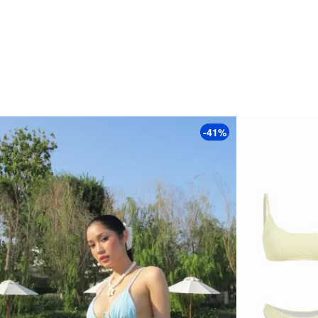
تفاصيل الملابس: مكشكش, رباط من الخلف, معقود
-41%