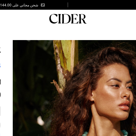
شحن مجاني على AED 144.00
E
T
5
أ