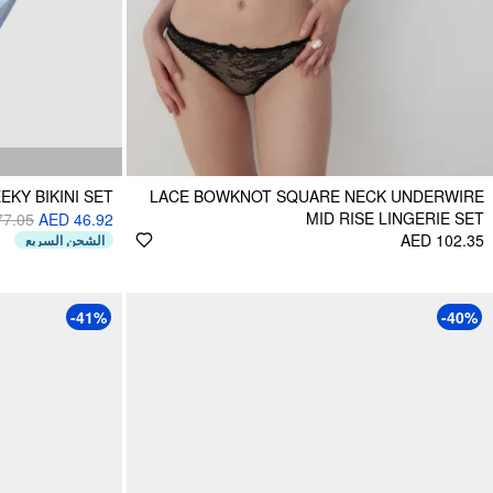
KY BIKINI SET
LACE BOWKNOT SQUARE NECK UNDERWIRE
MID RISE LINGERIE SET
77.05
AED 46.92
AED 102.35
الشحن السريع
-41%
-40%