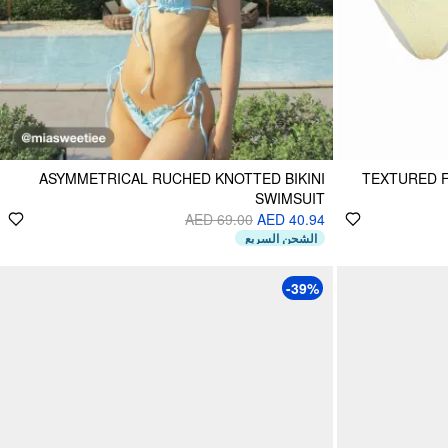
ASYMMETRICAL RUCHED KNOTTED BIKINI
TEXTURED F
SWIMSUIT
AED 69.00
AED 40.94
الشحن السريع
-39%