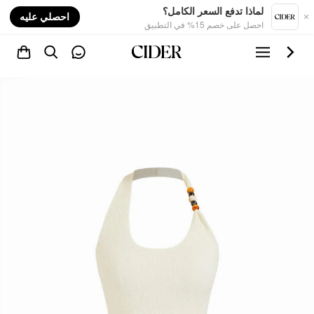
nt
لماذا تدفع السعر الكامل؟
احصلي عليه
احصل على خصم 15% في التطبيق