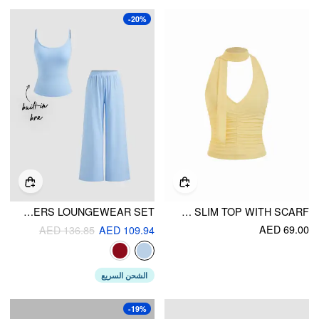
-20%
BUILT-IN BRA U-NECKLINE CAMI TOP & MID RISE WIDE LEG TROUSERS LOUNGEWEAR SET
TEXTURED HALTER NECKLINE RUCHED SLIM TOP WITH SCARF
AED 69.00
AED 136.85
AED 109.94
الشحن السريع
-19%