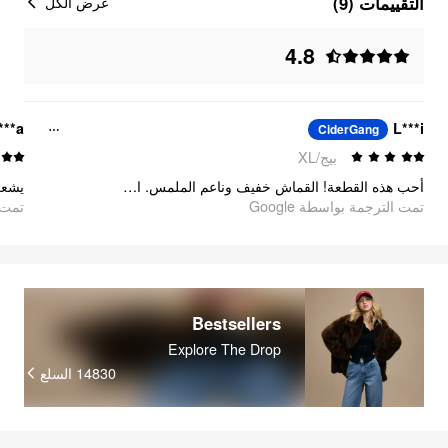
التقييمات (9)
عرض الكل
4.8
***a
L***i
CiderGang
بيج/XL
أحب هذه القطعة! القماش خفيف وناعم الملمس. الخرز/الزخارف ذات جودة ممتازة. اللون رائع بدرجة عاجي/كريمي. بمقاسه تمامًا، وربما يكون واسعًا قليلًا!
يشع!!
تمت الترجمة بواسطة Google
oogle
Bestsellers
Explore The Drop
السلع
14830