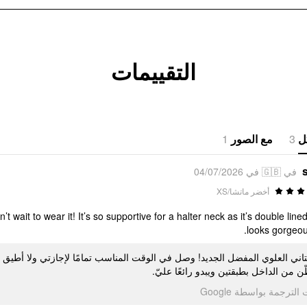
التقييمات
1
مع الصور
3
ل
في 🇬🇧 في 04/07/2026
أخضر ماتشا/XS
’t wait to wear it! It’s so supportive for a halter neck as it’s double line
looks gorgeou
طّن من الداخل بطبقتين ويبدو رائعًا عليّ
تمت الترجمة بواسطة Go