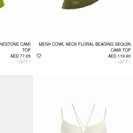
INESTONE CAMI
MESH COWL NECK FLORAL BEADING SEQUIN
TOP
CAMI TOP
AED 77.05
AED 119.60
ألوان
2
+
ألوان
2
+