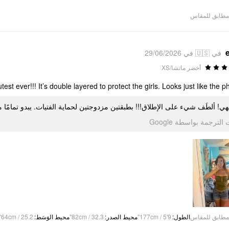
مطابق للمقاس
في 🇺🇸 في 29/06/2026
أخضر ماتشا/XS
est ever!!! It’s double layered to protect the girls. Looks just like the ph
إلهي! ألطَف شيء على الإطلاق!!! بطبقتين مزدوجتين لحماية الفتيات. يبدو تمامًا
تمت الترجمة بواسطة Go
64cm / 25.2"
:
محيط الوَسَط
82cm / 32.3"
:
محيط الصدر
177cm / 5'9"
:
الطول
مطابق للمقاس