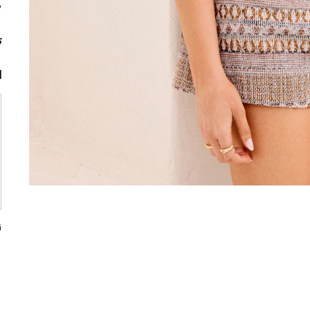
م
ت
ا