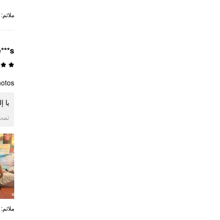
:
ملائم
e***s
otos.
يا .
ogle
:
ملائم