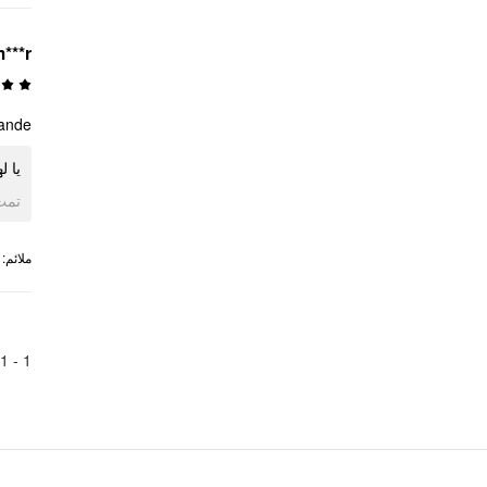
***r
nde !
يا !
ogle
:
ملائم
1
1 -