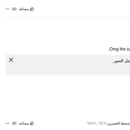
)
0
(
مساعد
Omg the cut
 مثل الصور
)
0
(
مساعد
98cm / 38.6"
:
محيط الخصرين