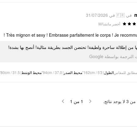
m
في 🇫🇷 في 31/07/2026
أخضر ماتشا/M
Très mignon et sexy ! Embrasse parfaitement le corps ! Je recomma
لها من إطلالة ساحرة ولطيفة! تحتضن الجسد بطريقة مثالية! أنصح بها بشدة
تمت الترجمة بواسطة Go
80cm / 31.5"
:
محيط الوَسَط
94cm / 37.0"
:
محيط الصدر
162cm / 5'3"
:
الطول
مطابق للمقاس
لا يوجد نتائج.
3
من
1
من
1