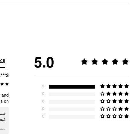
5.0
الك
s***3
3
0
d and
s on.
0
0
0
مُب.
ogle