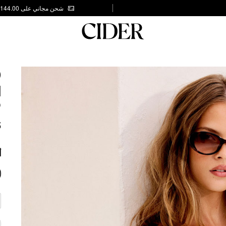
شحن مجاني على AED 144.00
D
M
P
5
أ