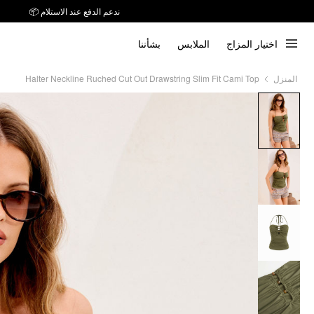
ندعم الدفع عند الاستلام 📦
اختيار المزاج
الملابس
بشأننا
Halter Neckline Ruched Cut Out Drawstring Slim Fit Cami Top
المنزل