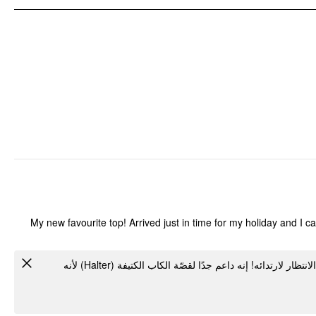
My new favourite top! Arrived just in time for my holiday and I can
فستاني العلوي المفضل الجديد! وصل في الوقت المناسب تمامًا لإجازتي ولا أطيق الانتظار لارتدائه! إنه داعم جدًا لقصّة الكاب الكتيفة (Halter) لأنه