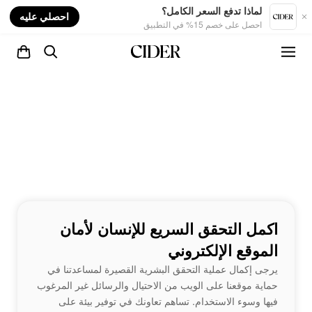
nt
لماذا تدفع السعر الكامل؟
احصلي عليه
احصل على خصم 15% في التطبيق
اكمل التحقق السريع للإنسان لأمان
الموقع الإلكتروني
يرجى إكمال عملية التحقق البشرية القصيرة لمساعدتنا في
حماية موقعنا على الويب من الاحتيال والرسائل غير المرغوب
فيها وسوء الاستخدام. تساهم تعاونك في توفير بيئة على