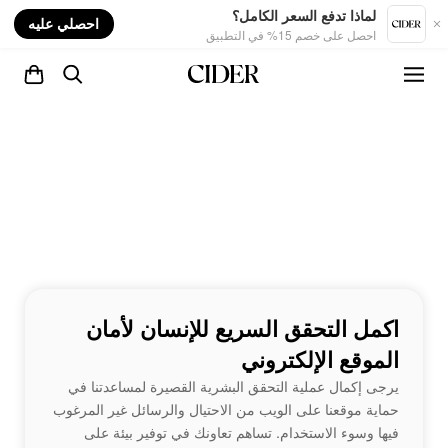
nt
لماذا تدفع السعر الكامل؟
احصلي عليه
احصل على خصم 15% في التطبيق
اكمل التحقق السريع للإنسان لأمان
الموقع الإلكتروني
يرجى إكمال عملية التحقق البشرية القصيرة لمساعدتنا في
حماية موقعنا على الويب من الاحتيال والرسائل غير المرغوب
فيها وسوء الاستخدام. تساهم تعاونك في توفير بيئة على