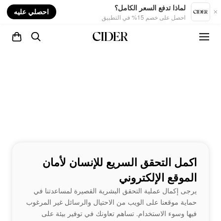
nt
لماذا تدفع السعر الكامل؟
احصلي عليه
احصل على خصم 15% في التطبيق
اكمل التحقق السريع للإنسان لأمان
الموقع الإلكتروني
يرجى إكمال عملية التحقق البشرية القصيرة لمساعدتنا في
حماية موقعنا على الويب من الاحتيال والرسائل غير المرغوب
فيها وسوء الاستخدام. تساهم تعاونك في توفير بيئة على