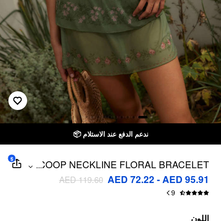
الاستلام
توصيل خلال 7 أيام إلى جميع دول الخليج
$
SCOOP NECKLINE FLORAL BRACELET
...
CHEEKY BIKINI SET WITH RUFFLE
AED 72.22 - AED 95.91
AED 119.60
BEACH SKIRT
9
اللون