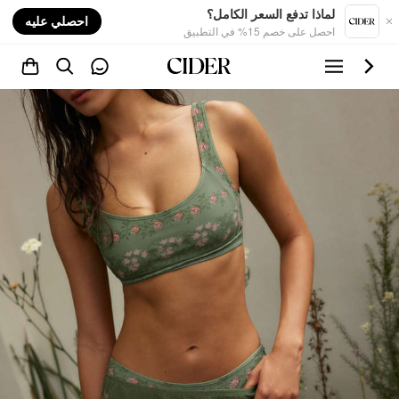
nt
لماذا تدفع السعر الكامل؟
احصلي عليه
احصل على خصم 15% في التطبيق