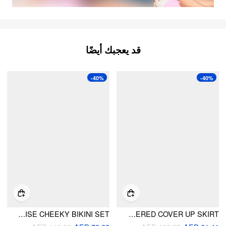
قد يعجبك أيضًا
-40%
-40%
SWEETHEART FRUIT GRAPHIC BRODERIE ANGLAISE BOWKNOT UNDERWIRE LOW RISE CHEEKY BIKINI SET
U-NECKLINE RUFFLE HEM BRACELET BIKINI SET & LAYERED COVER UP SKIRT