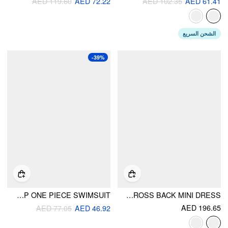
AED 119.60
AED 72.22
AED 102.35
AED 61.41
الشحن السريع
-39%
FLORAL SWEETHEART NECK RUFFLED STRAP ONE PIECE SWIMSUIT
GINGHAM FRUIT PRINT KNOTTED CRISSCROSS BACK MINI DRESS
AED 196.65
AED 77.05
AED 46.92