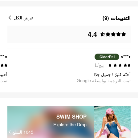
التقييمات (9)
عرض الكل
4.4
***n
s***r
CiderPal
بيج/L
أحبّه كثيرًا! جميل جدًا!
تمت الترجمة بواسطة Google
oogle
SWIM SHOP
Explore the Drop
السلع
1045