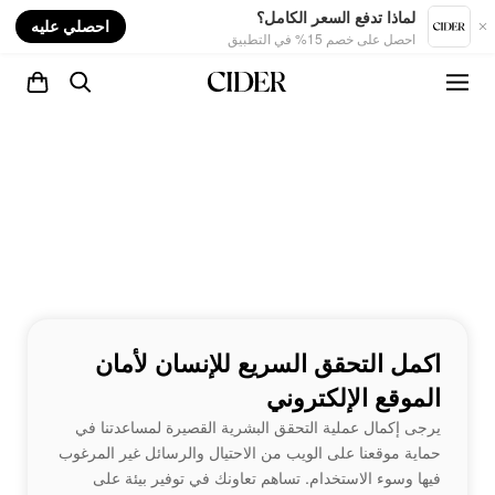
nt
لماذا تدفع السعر الكامل؟
احصلي عليه
احصل على خصم 15% في التطبيق
اكمل التحقق السريع للإنسان لأمان
الموقع الإلكتروني
يرجى إكمال عملية التحقق البشرية القصيرة لمساعدتنا في
حماية موقعنا على الويب من الاحتيال والرسائل غير المرغوب
فيها وسوء الاستخدام. تساهم تعاونك في توفير بيئة على