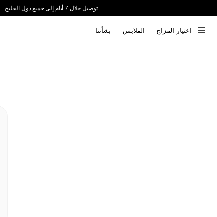
توصيل خلال 7 أيام إلى جميع دول الخليج
ندعم الدفع عند الاستلام 📦
اختيار المزاج
الملابس
بشأننا