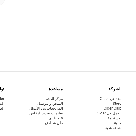
الشركة
مساعدة
توا
نبذة عن Cider
مركز الدعم
dor
Store
الشحن والتوصيل
الت
Cider Club
المرتجعات ورد الأموال
الع
العمل في Cider
تعليمات تحديد المقاس
الاستدامة
تتبع طلبي
مدونة
طريقة الدفع
بطاقة هدية