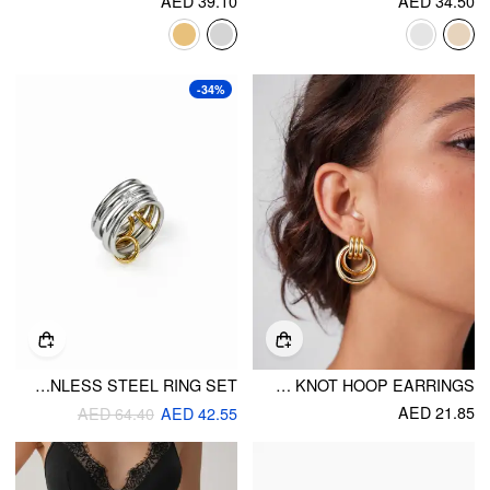
AED 39.10
AED 34.50
-34%
4PCS ZIRCON & TWO-TONE HOOP 18K GOLD PLATED STAINLESS STEEL RING SET
DOUBLE KNOT HOOP EARRINGS
AED 21.85
AED 64.40
AED 42.55