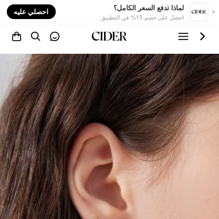
nt
لماذا تدفع السعر الكامل؟
احصلي عليه
احصل على خصم 15% في التطبيق