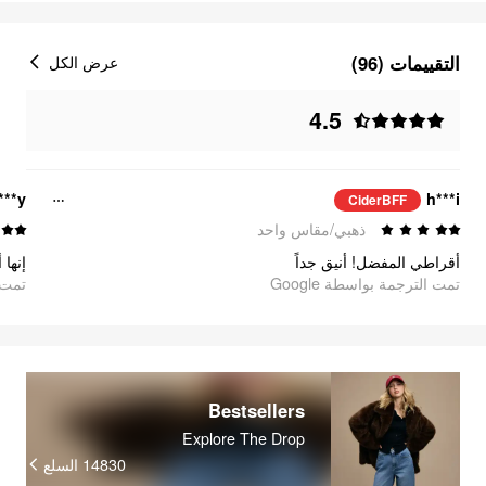
التقييمات (96)
عرض الكل
4.5
***y
h***i
CiderBFF
ذهبي/مقاس واحد
أقراطي المفضل! أنيق جداً
إنها 
تمت الترجمة بواسطة Google
تمت ا
Bestsellers
Explore The Drop
14830
السلع