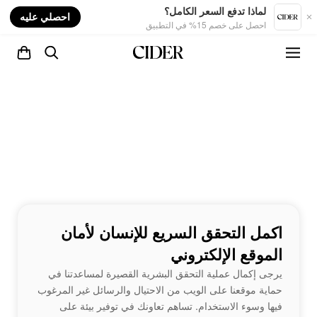
nt
لماذا تدفع السعر الكامل؟
احصلي عليه
احصل على خصم 15% في التطبيق
اكمل التحقق السريع للإنسان لأمان
الموقع الإلكتروني
يرجى إكمال عملية التحقق البشرية القصيرة لمساعدتنا في
حماية موقعنا على الويب من الاحتيال والرسائل غير المرغوب
فيها وسوء الاستخدام. تساهم تعاونك في توفير بيئة على