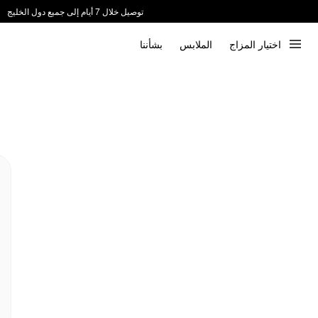
توصيل خلال 7 أيام إلى جميع دول الخليج
ندعم الدفع عند الاستلام 📦
اختيار المزاج
الملابس
بشأننا