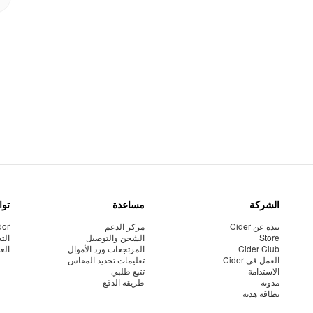
الشركة
مساعدة
توا
نبذة عن Cider
مركز الدعم
dor
Store
الشحن والتوصيل
الت
Cider Club
المرتجعات ورد الأموال
الع
العمل في Cider
تعليمات تحديد المقاس
الاستدامة
تتبع طلبي
مدونة
طريقة الدفع
بطاقة هدية