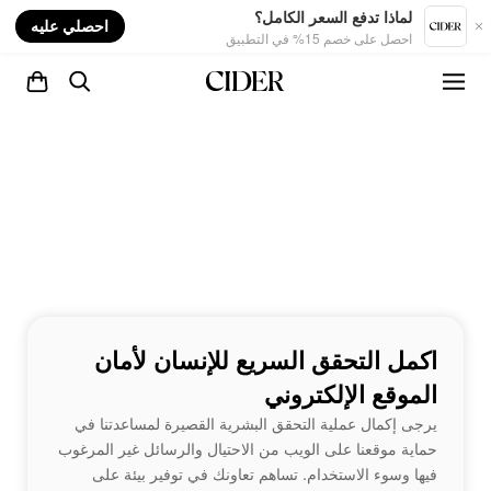
nt
لماذا تدفع السعر الكامل؟
احصلي عليه
احصل على خصم 15% في التطبيق
اكمل التحقق السريع للإنسان لأمان
الموقع الإلكتروني
يرجى إكمال عملية التحقق البشرية القصيرة لمساعدتنا في
حماية موقعنا على الويب من الاحتيال والرسائل غير المرغوب
فيها وسوء الاستخدام. تساهم تعاونك في توفير بيئة على