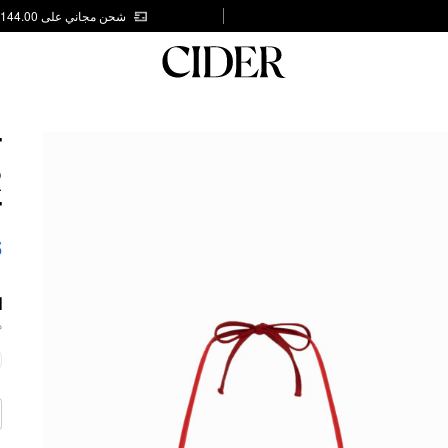
شحن مجاني على AED 144.00
T
R
T
5
ا
.