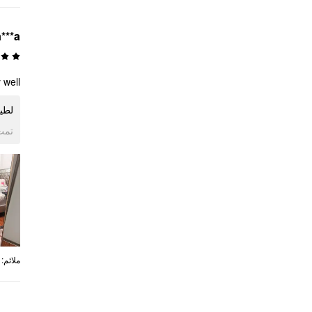
a***a
well!
مزدوج!
ogle
:
ملائم