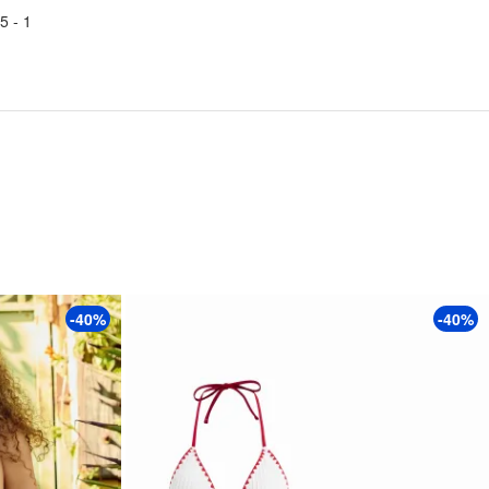
5
1 -
-40%
-40%