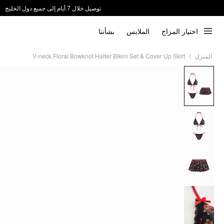
توصيل خلال 7 أيام إلى جميع دول الخليج
ندعم الدفع عند الاستلام 📦
اختيار المزاج
الملابس
بشأننا
V-neck Floral Bowknot Halter Bikini Set & Cover Up Skirt
المنزل