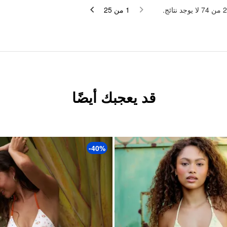
لا يوجد نتائج.
74
من
2
25
من
1
قد يعجبك أيضًا
-40%