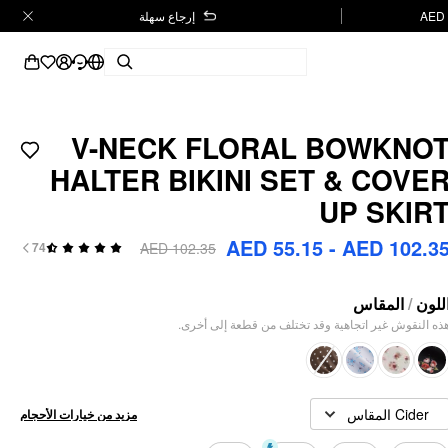
إرجاع سهلة
V-NECK FLORAL BOWKNO
HALTER BIKINI SET & COVE
UP SKIR
AED 55.15 - AED 102.3
AED 102.35
74
المقاس
/
للون
هذه النقوش غير اتجاهية وقد تختلف من قطعة إلى أخرى
Cider المقاس
مزيد من خيارات الأحجام