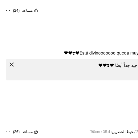
)
24
(
مساعد
Está divinooooooo queda muy pre
 القماش جيد جداً أيضًا
)
26
(
مساعد
90cm / 35.4"
:
محيط الخصرين