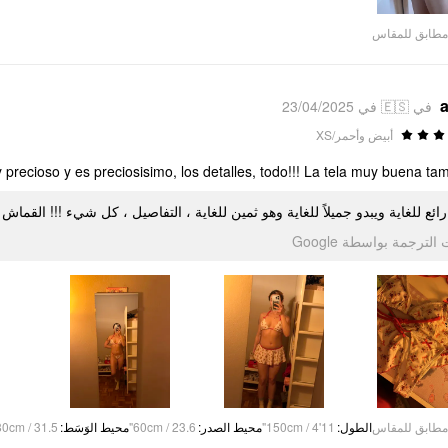
مطابق للمقاس
a
في 🇪🇸 في 23/04/2025
أبيض وأحمر/XS
cioso y es preciosisimo, los detalles, todo!!! La tela muy buena también❤️❣
إنه رائع للغاية ويبدو جميلاً للغاية وهو ثمين للغاية ، التفاصيل ، كل شيء !!! ❤️❣️
تمت الترجمة بواسطة Go
80cm / 31.5"
:
محيط الوَسَط
60cm / 23.6"
:
محيط الصدر
150cm / 4'11"
:
الطول
مطابق للمقاس