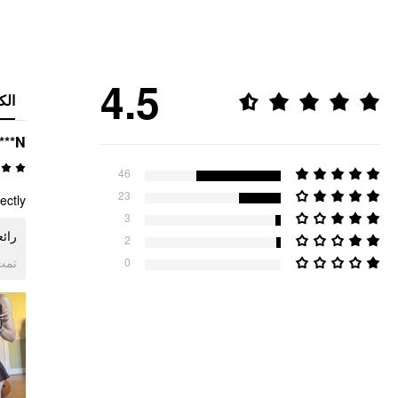
4.5
الك
***N
46
23
ectly
3
مقاس 2 وهي 
2
ogle
0