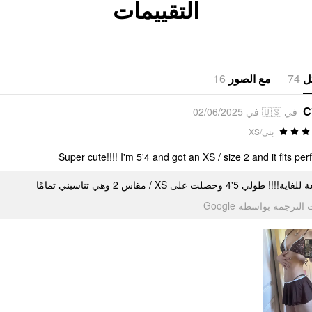
التقييمات
16
مع الصور
74
ل
C
في 🇺🇸 في 02/06/2025
بني/XS
Super cute!!!! I'm 5'4 and got an XS / size 2 and it fits perf
رائعة للغاية!!!! طولي 5'4 وحصلت على XS / تناسبني تمامًا
تمت الترجمة بواسطة Go