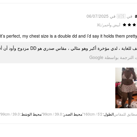
في 🇺🇸 في 06/07/2025
أبيض وأحمر/XL
’s perfect, my chest size is a double dd and i’d say it holds them pretty 
لطيف للغاية ، لدي مؤخرة أكبر وهو مثالي ، مقاس صدري هو DD  وأود أن أقول إنه يحملهم بشكل جيد جدًا
تمت الترجمة بواسطة Go
99cm / 39.0"
:
محيط الوَسَط
99cm / 39.0"
:
محيط الصدر
160cm / 5'2"
:
الطول
مطابق للمقاس