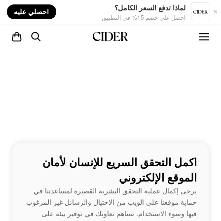
nt
لماذا تدفع السعر الكامل؟
احصلي عليه
احصل على خصم 15% في التطبيق
اكمل التحقق السريع للإنسان لأمان
الموقع الإلكتروني
يرجى إكمال عملية التحقق البشرية القصيرة لمساعدتنا في
حماية موقعنا على الويب من الاحتيال والرسائل غير المرغوب
فيها وسوء الاستخدام. تساهم تعاونك في توفير بيئة على