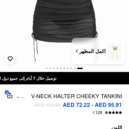
اكمل المظهر
توصيل خلال 7 أيام إلى جميع دول الخليج
$
V-NECK HALTER CHEEKY TANKINI
...
SWIMSUIT WITH DRAWSTRING COVER
AED 72.22 - AED 95.91
AED 119.60
UP SKIRT CURVE & PLUS
129
اللون