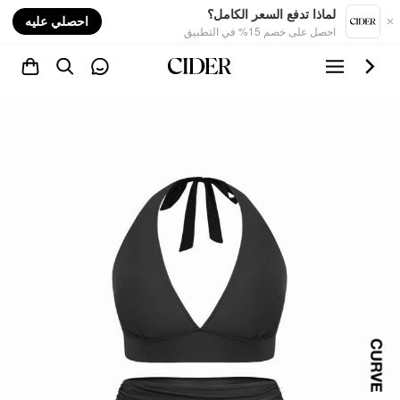
nt
لماذا تدفع السعر الكامل؟
احصلي عليه
احصل على خصم 15% في التطبيق