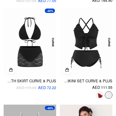
AED 144.90
AED 127.65
AED 77.05
-40%
LACE HALTER NECKLINE TRIANGLE MID RISE BIKINI SET WITH SKIRT CURVE & PLUS
POINTELLE SWEETHEART CRISS-CROSS FULL COVERAGE BIKINI SET CURVE & PLUS
AED 111.55
AED 119.60
AED 72.22
-40%