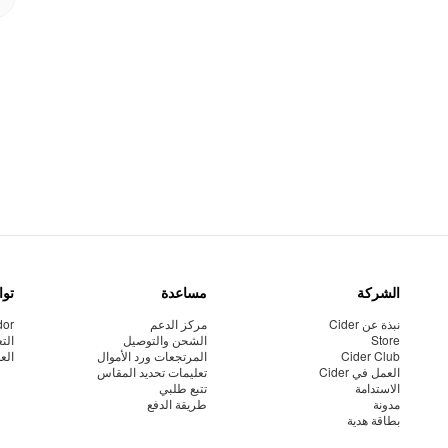
الشركة
مساعدة
توا
نبذة عن Cider
مركز الدعم
dor
Store
الشحن والتوصيل
الت
Cider Club
المرتجعات ورد الأموال
الع
العمل في Cider
تعليمات تحديد المقاس
الاستدامة
تتبع طلبي
مدونة
طريقة الدفع
بطاقة هدية