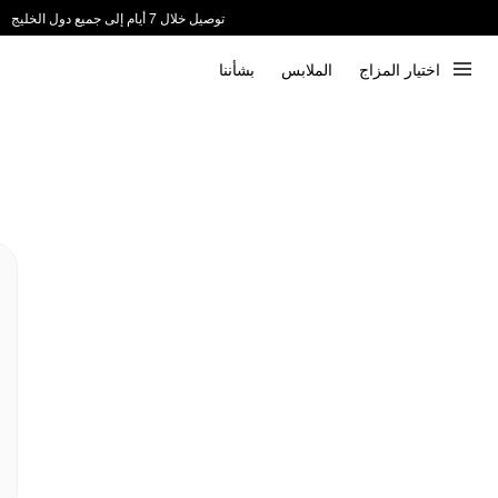
توصيل خلال 7 أيام إلى جميع دول الخليج
ندعم الدفع عند الاستلام 📦
اختيار المزاج
الملابس
بشأننا