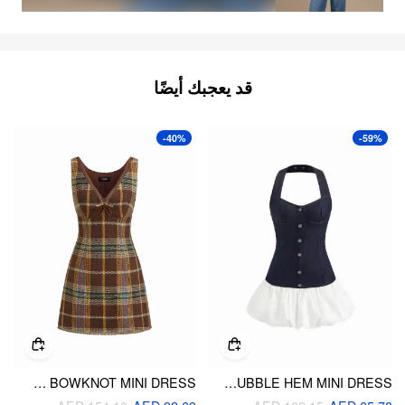
قد يعجبك أيضًا
-40%
-59%
TWEED V-NECK TARTAN BOWKNOT MINI DRESS
STRETCH DENIM HALTER NECKLINE TWO TONE BUBBLE HEM MINI DRESS