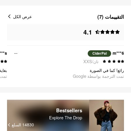
التقييمات (7)
عرض الكل
4.1
***s
m***6
CiderPal
تان/XXS
رائع! كما في الصورة
بغاي
تمت الترجمة بواسطة Google
oogle
Bestsellers
Explore The Drop
السلع
14830