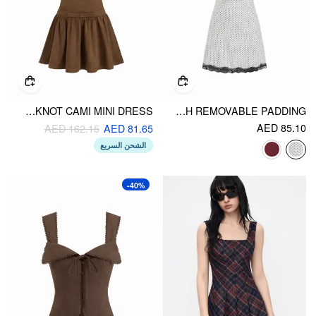
SUEDE RUFFLE HEM BOWKNOT CAMI MINI DRESS
V-NECK POLKA DOT LACE TRIM MINI NIGHTDRESS WITH REMOVABLE PADDING
AED 85.10
AED 162.15
AED 81.65
الشحن السريع
-40%