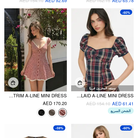
AED 154.10
AED 92.69
AED 162.15
AED 65.78
-60%
سينفد المخزون قريبًا
GINGHAM V-NECK SHORT SLEEVE RUCHED LACE TRIM A-LINE MINI DRESS
COTTON SWEETHEART NECK PUFF SLEEVE PLAID A-LINE MINI DRESS
AED 170.20
AED 154.10
AED 61.41
الشحن السريع
-59%
-60%