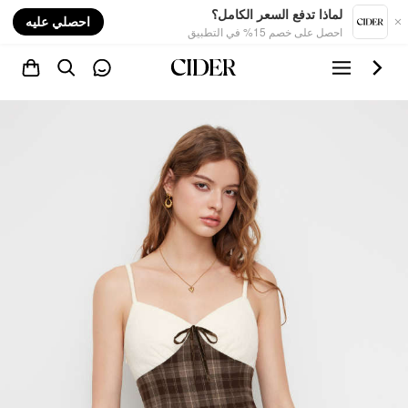
nt
لماذا تدفع السعر الكامل؟
احصلي عليه
احصل على خصم 15% في التطبيق