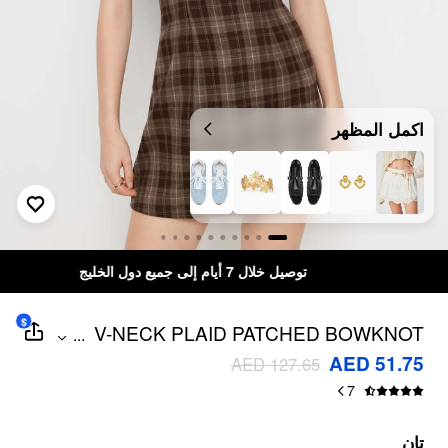
اكمل المظهر
توصيل خلال 7 أيام إلى جميع دول الخليج
$
V-NECK PLAID PATCHED BOWKNOT
...
CAMI MINI DRESS
AED 51.75
AED 127.65
7
تان