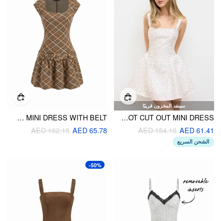
سينفد المخزون قريبًا
SQUARE NECK PLAID MINI DRESS WITH BELT
SQUARE NECK POLKA DOT CUT OUT MINI DRESS
AED 162.15
AED 65.78
AED 154.10
AED 61.41
الشحن السريع
-50%