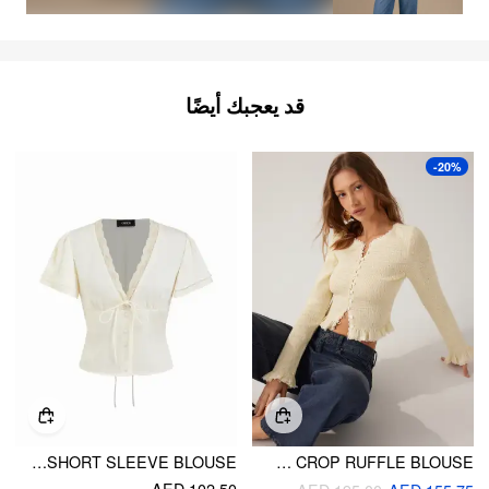
قد يعجبك أيضًا
-20%
LACE TRIM V-NECK DRAWSTRING SHORT SLEEVE BLOUSE
COTTON-BLEND TEXTURED ROUND NECKLINE CROP RUFFLE BLOUSE
AED 102.50