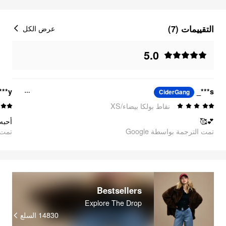
التقييمات (7)
عرض الكل
5.0
***y
s***_
CiderGang
نقاط بولكا بيضاء/XS
💕🥰
تمت الترجمة بواسطة Google
oogle
Bestsellers
Explore The Drop
السلع
14830