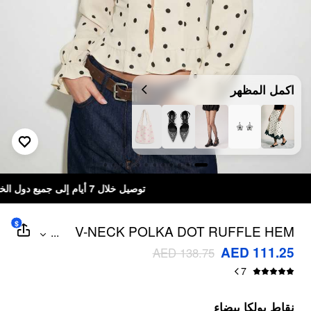
اكمل المظهر
توصيل خلال 7 أيام إلى جميع دول الخليج
$
V-NECK POLKA DOT RUFFLE HEM
...
RUFFLE SLEEVE BLOUSE
AED 111.25
AED 138.75
7
نقاط بولكا بيضاء