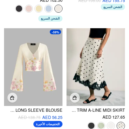
AED 195.00
AED 155.75
الشحن السريع
الشحن السريع
-59%
V-NECK FLORAL KNOTTED CROP LONG SLEEVE BLOUSE
SATIN MID RISE POLKA DOT LACE TRIM A-LINE MIDI SKIRT
AED 127.65
AED 138.75
AED 56.25
التخفيضات الأخيرة