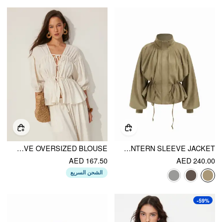
LINEN-BLEND V-NECK DRAWSTRING PUFF MIDDLE SLEEVE OVERSIZED BLOUSE
SUEDE COLLAR DRAWSTRING CINCHED WAIST ZIP THROUGH LANTERN SLEEVE JACKET
AED 167.50
AED 240.00
الشحن السريع
-59%