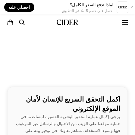
nt
لماذا تدفع السعر الكامل؟
احصلي عليه
احصل على خصم 15% في التطبيق
اكمل التحقق السريع للإنسان لأمان
الموقع الإلكتروني
يرجى إكمال عملية التحقق البشرية القصيرة لمساعدتنا في
حماية موقعنا على الويب من الاحتيال والرسائل غير المرغوب
فيها وسوء الاستخدام. تساهم تعاونك في توفير بيئة على