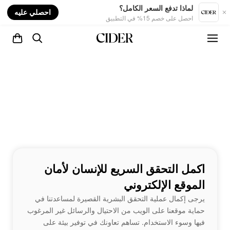
nt
لماذا تدفع السعر الكامل؟
احصلي عليه
احصل على خصم 15% في التطبيق
اكمل التحقق السريع للإنسان لأمان
الموقع الإلكتروني
يرجى إكمال عملية التحقق البشرية القصيرة لمساعدتنا في
حماية موقعنا على الويب من الاحتيال والرسائل غير المرغوب
فيها وسوء الاستخدام. تساهم تعاونك في توفير بيئة على