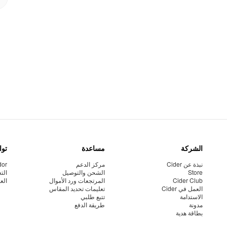
الشركة
مساعدة
توا
نبذة عن Cider
مركز الدعم
dor
Store
الشحن والتوصيل
الت
Cider Club
المرتجعات ورد الأموال
الع
العمل في Cider
تعليمات تحديد المقاس
الاستدامة
تتبع طلبي
مدونة
طريقة الدفع
بطاقة هدية