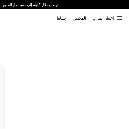
توصيل خلال 7 أيام إلى جميع دول الخليج
ندعم الدفع عند الاستلام 📦
اختيار المزاج
الملابس
بشأننا