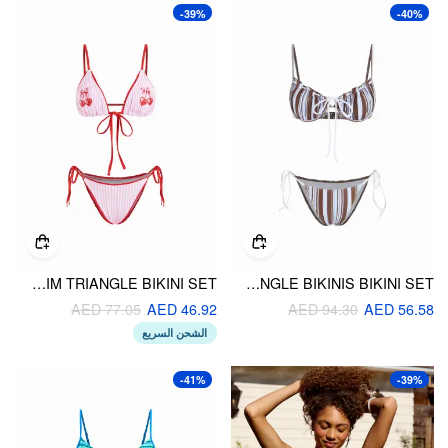
-39%
-40%
V-NECK STRIPE CHERRY GRAPHIC LACE TRIM TRIANGLE BIKINI SET
SWEETHEART STRIPES TRIANGLE BIKINIS BIKINI SET
AED 77.05
AED 46.92
AED 94.30
AED 56.58
الشحن السريع
-41%
-39%