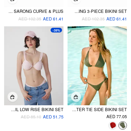
FLORAL HALTER TRIANGLE TOP & LOW RISE BIKINI SET WITH SARONG CURVE & PLUS
CAPE COD GRAPHIC HALTER NECKLINE LOW RISE CONTRAST BINDING 3-PIECE BIKINI SET
AED 102.35
AED 61.41
AED 102.35
AED 61.41
-39%
SWEETHEART STRIPED UNDERWIRE METAL DETAIL LOW RISE BIKINI SET
TEXTURED RUCHED HALTER TIE SIDE BIKINI SET
AED 77.05
AED 85.10
AED 51.75