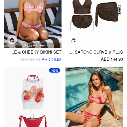
سينفد المخزون قريبًا
SWEETHEART NECKLINE GINGHAM CONTRASTING LACE UNDERWIRE & CHEEKY BIKINI SET
TEXTURED HALTER MID RISE TIE BIKINI SET WITH SARONG CURVE & PLUS
AED 144.90
AED 94.30
AED 56.58
-40%