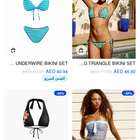
STRIPED V-NECK CONTRASTING BINDING UNDERWIRE BIKINI SET
HIGH STRETCH STRIPED V-NECK CONTRASTING BINDING TRIANGLE BIKINI SET
AED 69.00
AED 40.94
AED 77.05
AED 46.92
الشحن السريع
-40%
-39%