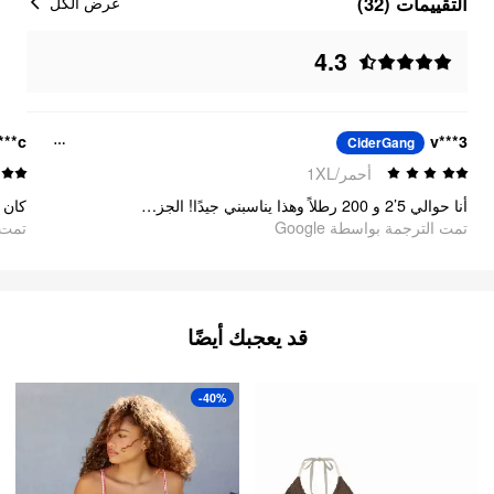
التقييمات (32)
عرض الكل
4.3
***c
v***3
CiderGang
أحمر/1XL
أنا حوالي 5’2 و 200 رطلاً وهذا يناسبني جيدًا! الجزء السفلي فضفاض قليلاً مع القماش ولكن الأربطة الموجودة على الجانب تساعد وهي لمسة لطيفة للغاية. أعتقد أنه مطابق للمقاس تمامًا والخامة سميكة وتعانق الجسم في الأماكن الصحيحة.
تمت الترجمة بواسطة Google
oogle
قد يعجبك أيضًا
-40%