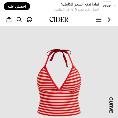
nt
لماذا تدفع السعر الكامل؟
احصلي عليه
احصل على خصم 15% في التطبيق