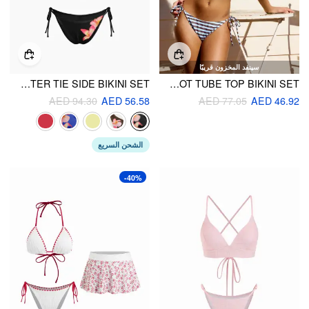
سينفد المخزون قريبًا
V-NECK FLORAL KNOTTED HALTER TIE SIDE BIKINI SET
HIGH STRETCH STRIPED STRAPLESS BOWKNOT TUBE TOP BIKINI SET
AED 94.30
AED 56.58
AED 77.05
AED 46.92
الشحن السريع
-40%