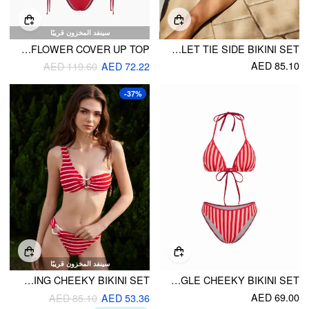
سينفد المخزون قريبًا
KNOTTED TRIANGLE TIE SIDE BIKINI SET & FLOWER COVER UP TOP
U-NECKLINE STRIPE BRACELET TIE SIDE BIKINI SET
AED 85.10
AED 119.60
AED 72.22
-37%
سينفد المخزون قريبًا
ASYMMETRICAL NECK STRIPE HEART-RING CHEEKY BIKINI SET
HALTER NECKLINE STRIPE TRIANGLE CHEEKY BIKINI SET
AED 69.00
AED 85.10
AED 53.36