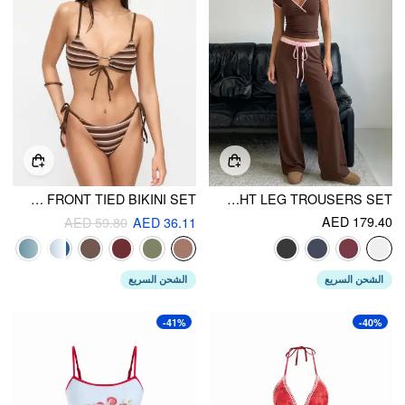
SOLID O-RING FRONT TIED BIKINI SET
COTTON-BLEND V-NECK TWO TONE TOP & MID RISE DRAWSTRING STRAIGHT LEG TROUSERS SET
AED 179.40
AED 59.80
AED 36.11
الشحن السريع
الشحن السريع
-41%
-40%