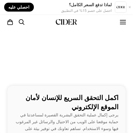
nt
لماذا تدفع السعر الكامل؟
احصلي عليه
احصل على خصم 15% في التطبيق
اكمل التحقق السريع للإنسان لأمان
الموقع الإلكتروني
يرجى إكمال عملية التحقق البشرية القصيرة لمساعدتنا في
حماية موقعنا على الويب من الاحتيال والرسائل غير المرغوب
فيها وسوء الاستخدام. تساهم تعاونك في توفير بيئة على