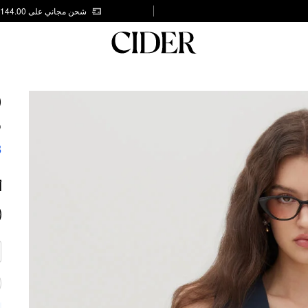
شحن مجاني على AED 144.00
D
S
3
أ