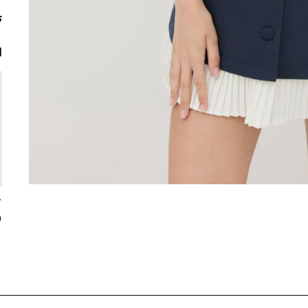
ت
ا
0