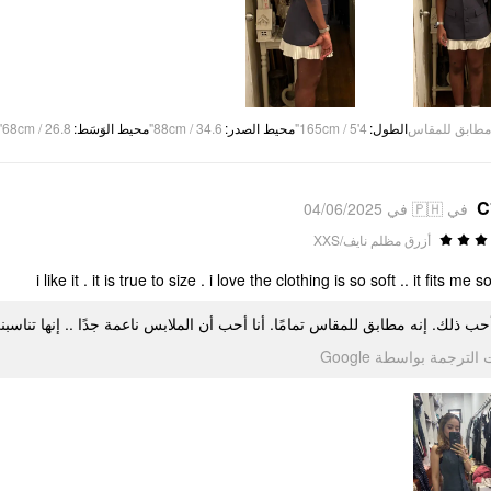
68cm / 26.8"
:
محيط الوَسَط
88cm / 34.6"
:
محيط الصدر
165cm / 5'4"
:
الطول
مطابق للمقاس
C
في 🇵🇭 في 04/06/2025
أزرق مظلم نايف/XXS
i like it . it is true to size . i love the clothing is so soft .. it fits me s
 أحب ذلك. إنه مطابق للمقاس تمامًا. أنا أحب أن الملابس ناعمة جدًا .. إنها تناسبن
تمت الترجمة بواسطة Go