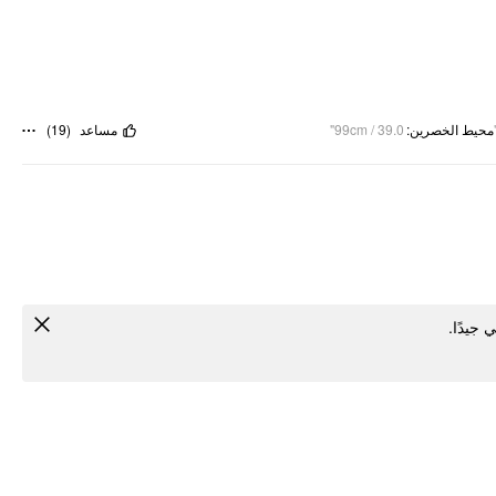
)
19
(
مساعد
99cm / 39.0"
:
محيط الخصرين
ي جيدًا