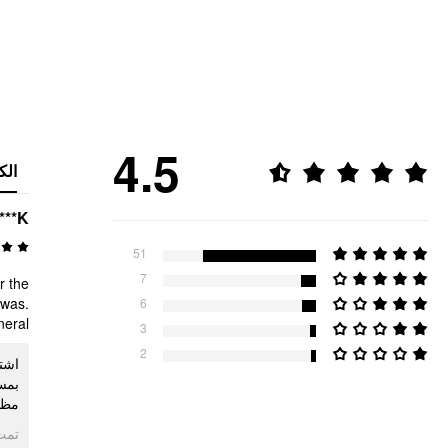
4.5
الك
***K
51
7
r the
 was.
6
al 🔥
3
2
اشت
بمسا
 🔥
ogle