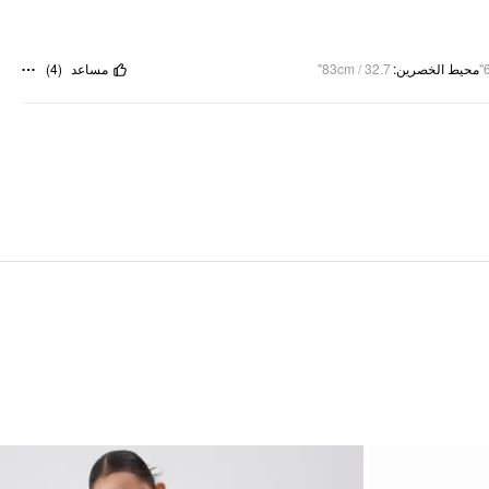
)
4
(
مساعد
83cm / 32.7"
:
محيط الخصرين