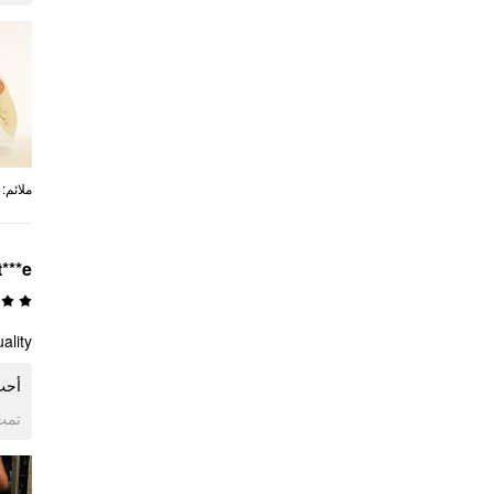
:
ملائم
t***e
lity.
أحب.
ogle