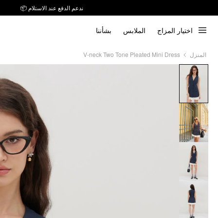
ندعم الدفع عند الاستلام 📦
اختيار المزاج
الملابس
بشأننا
V-neck Two Tone Pleated Mini Dress
المنزل