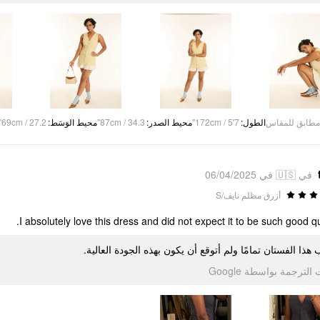
69cm / 27.2"
:
محيط الوَسَط
87cm / 34.3"
:
محيط الصدر
172cm / 5'7"
:
الطول
مطابق للمقاس
في 🇺🇸 في 06/04/2025
أزرق مظلم نايف/S
I absolutely love this dress and did not expect it to be such good qua
 هذا الفستان تمامًا ولم أتوقع أن يكون بهذه الجودة العالية
تمت الترجمة بواسطة Go