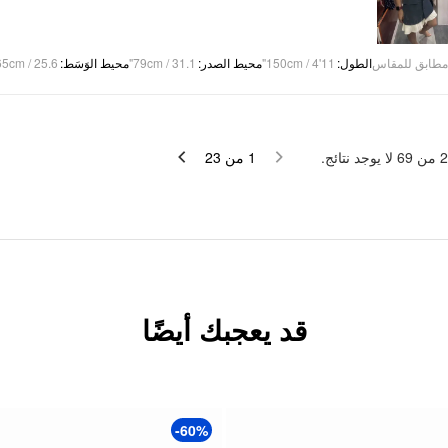
65cm / 25.6"
:
محيط الوَسَط
79cm / 31.1"
:
محيط الصدر
150cm / 4'11"
:
الطول
مطابق للمقاس
لا يوجد نتائج.
69
من
2
23
من
1
قد يعجبك أيضًا
-60%