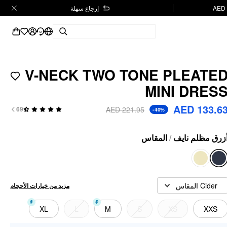
إرجاع سهلة
V-NECK TWO TONE PLEATE
MINI DRES
AED 133.6
AED 221.95
69
-40%
المقاس
/
زرق مظلم نايف
Cider المقاس
مزيد من خيارات الأحجام
XL
L
M
S
XS
XXS