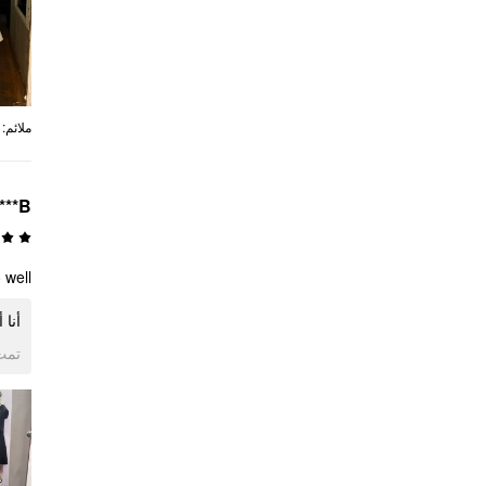
:
ملائم
***B
o well
أنا.
ogle