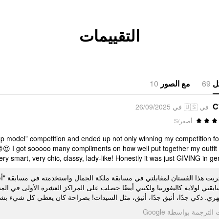
التقييمات
10
مع الصور
69
ل
C
في 🇺🇸 في 26/09/2025
أصفر/S
top model” competition and ended up not only winning my competition fo
t! 😍😍 I got sooooo many compliments on how well put together my outfit
ery smart, very chic, classy, lady-like! Honestly it was just GIVING in gener
ريت هذا الفستان لمقابلتي في مسابقة ملكة الجمال واستخدمته في مسابقة "أف
بقتي لولاية كاليفورنيا ولكنني أيضًا حصلت على المراكز العشرة الأولى في الم
مظهري. ذكي جدًا، أنيق جدًا، أنيق، مثل السيدات! بصراحة كان يعطي كل شيء
تمت الترجمة بواسطة Go