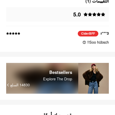
التقييمات (1)
5.0
r***3
CiderBFF
Soo hübsch!! 😍
Bestsellers
Explore The Drop
السلع
14830