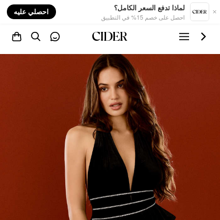
nt
لماذا تدفع السعر الكامل؟
احصلي عليه
احصل على خصم 15% في التطبيق