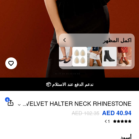
اكمل المظهر
ندعم الدفع عند الاستلام 📦
$
VELVET HALTER NECK RHINESTONE
...
RUFFLED HEM TIE BACK TOP
AED 40.94
AED 102.35
1
أسود