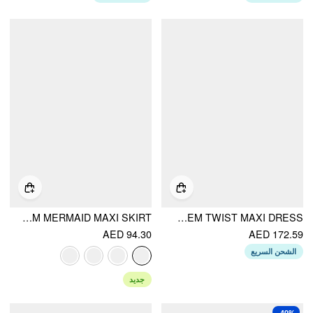
MESH MID RISE FLORAL BOWKNOT LETTUCE TRIM MERMAID MAXI SKIRT
MESH V-NECK FLORAL ASYMMETRICAL HEM TWIST MAXI DRESS
AED 94.30
AED 172.59
الشحن السريع
جديد
-40%