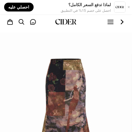
nt
لماذا تدفع السعر الكامل؟
احصلي عليه
احصل على خصم 15% في التطبيق