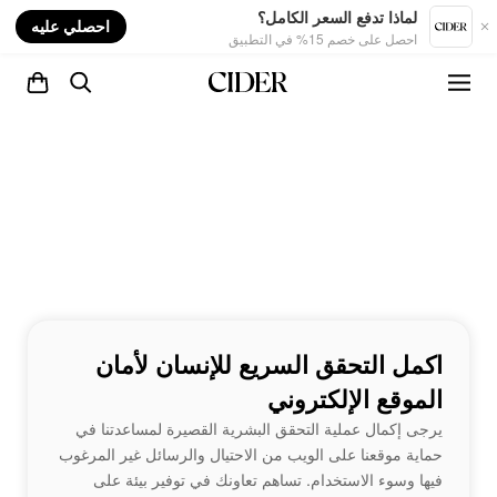
nt
لماذا تدفع السعر الكامل؟
احصلي عليه
احصل على خصم 15% في التطبيق
اكمل التحقق السريع للإنسان لأمان
الموقع الإلكتروني
يرجى إكمال عملية التحقق البشرية القصيرة لمساعدتنا في
حماية موقعنا على الويب من الاحتيال والرسائل غير المرغوب
فيها وسوء الاستخدام. تساهم تعاونك في توفير بيئة على