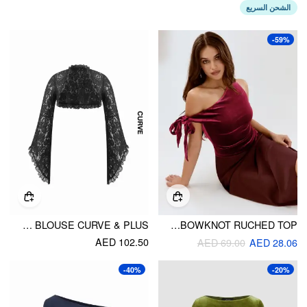
الشحن السريع
-59%
LACE COTTON-BLEND BELL SLEEVE OVERSIZED CROP BLOUSE CURVE & PLUS
VELVET ASYMMETRICAL NECK BOWKNOT RUCHED TOP
AED 102.50
AED 69.00
AED 28.06
-40%
-20%