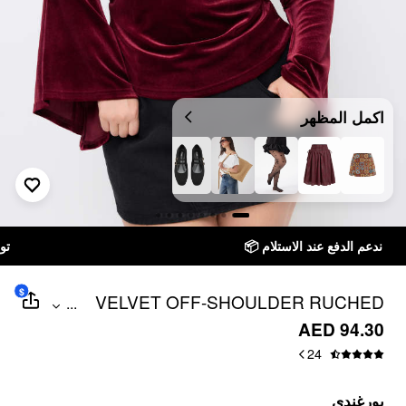
اكمل المظهر
توصيل خلال 7 أيام إلى جميع دول الخليج
$
VELVET OFF-SHOULDER RUCHED
...
LACE BELL SLEEVE TOP CURVE &
AED 94.30
PLUS
24
بورغندي