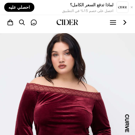
nt
لماذا تدفع السعر الكامل؟
احصلي عليه
احصل على خصم 15% في التطبيق