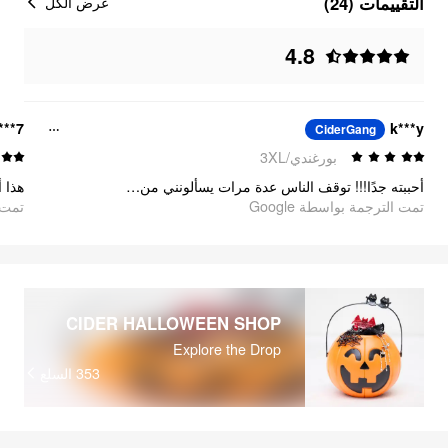
التقييمات (24)
عرض الكل
4.8
***7
k***y
CiderGang
بورغندي/3XL
أحببته جدًا!!! توقف الناس عدة مرات يسألونني من أين حصلت عليه. اعتقد الكثيرون أنه قطعة عتيقة!! الدانتيل ليس مزعجًا على الإطلاق والمخمل ناعم ومريح للتنفس :)
تمت الترجمة بواسطة Google
تمت ا
CIDER HALLOWEEN SHOP
Explore the Drop
353
السلع