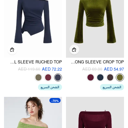
COTTON-BLEND ASYMMETRICAL NECKLINE BELL SLEEVE RUCHED TOP
VELVET BOAT NECK SOLID RUCHED LONG SLEEVE CROP TOP
AED 119.60
AED 72.22
AED 69.00
AED 54.97
الشحن السريع
الشحن السريع
-70%