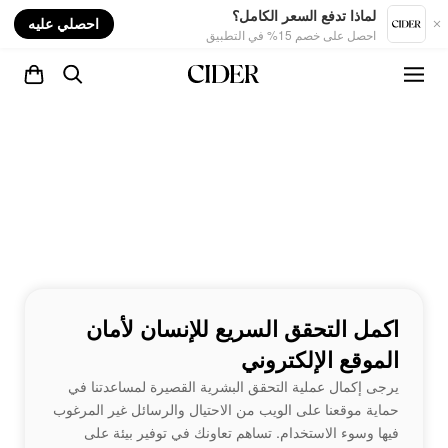
nt
لماذا تدفع السعر الكامل؟
احصلي عليه
احصل على خصم 15% في التطبيق
اكمل التحقق السريع للإنسان لأمان
الموقع الإلكتروني
يرجى إكمال عملية التحقق البشرية القصيرة لمساعدتنا في
حماية موقعنا على الويب من الاحتيال والرسائل غير المرغوب
فيها وسوء الاستخدام. تساهم تعاونك في توفير بيئة على