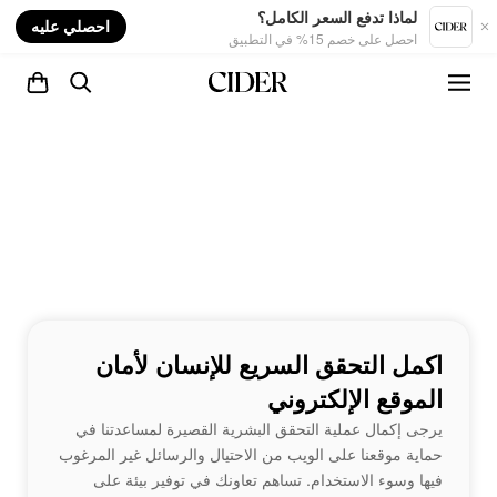
nt
لماذا تدفع السعر الكامل؟
احصلي عليه
احصل على خصم 15% في التطبيق
اكمل التحقق السريع للإنسان لأمان
الموقع الإلكتروني
يرجى إكمال عملية التحقق البشرية القصيرة لمساعدتنا في
حماية موقعنا على الويب من الاحتيال والرسائل غير المرغوب
فيها وسوء الاستخدام. تساهم تعاونك في توفير بيئة على