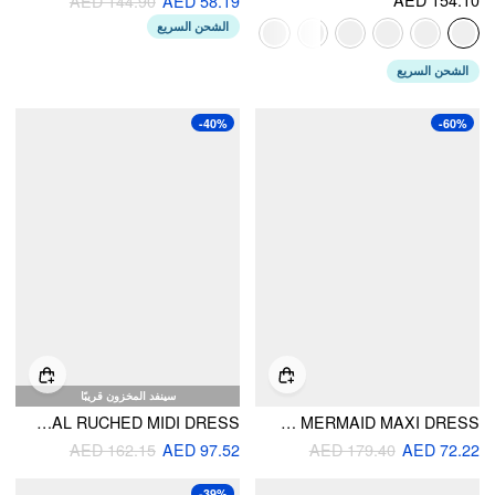
AED 144.90
AED 58.19
الشحن السريع
الشحن السريع
-40%
-60%
سينفد المخزون قريبًا
VELVET HALTER NECKLINE FLORAL RUCHED MIDI DRESS
VELVET V-NECK POLKA DOT BOWKNOT RHINESTONE MERMAID MAXI DRESS
AED 162.15
AED 97.52
AED 179.40
AED 72.22
-39%