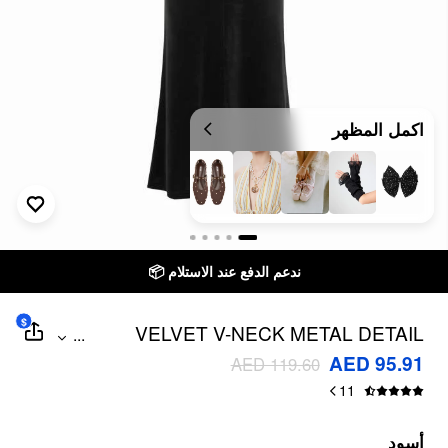
اكمل المظهر
ندعم الدفع عند الاستلام 📦
$
VELVET V-NECK METAL DETAIL
...
RUCHED MERMAID MAXI DRESS
AED 95.91
AED 119.60
11
أسود