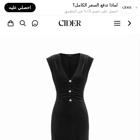
nt
لماذا تدفع السعر الكامل؟
احصلي عليه
احصل على خصم 15% في التطبيق