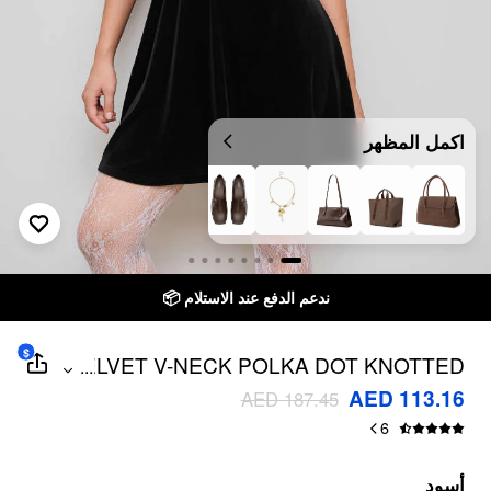
اكمل المظهر
ندعم الدفع عند الاستلام 📦
$
VELVET V-NECK POLKA DOT KNOTTED
...
MINI DRESS
AED 113.16
AED 187.45
6
أسود