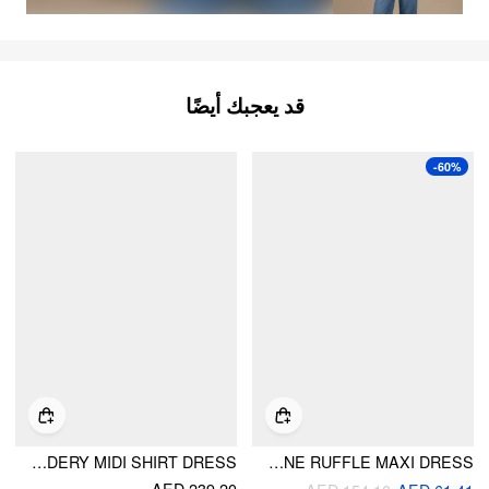
قد يعجبك أيضًا
-60%
COTTON-BLEND FLORAL GRAPHIC V-NECK LANTERN SLEEVE EMBROIDERY MIDI SHIRT DRESS
VELVET RHINESTONE RUFFLE MAXI DRESS
AED 239.20