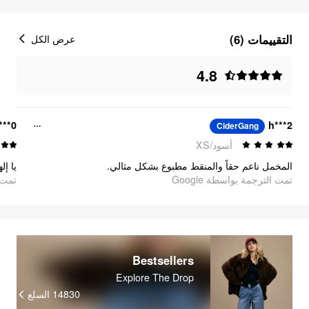
التقييمات (6)
عرض الكل
4.8
***0
h***2
CiderGang
أسود/XS
المخمل ناعم حقاً والمنقط مطبوع بشكل مثالي.
تمت الترجمة بواسطة Google
تمت ا
Bestsellers
Explore The Drop
14830
السلع