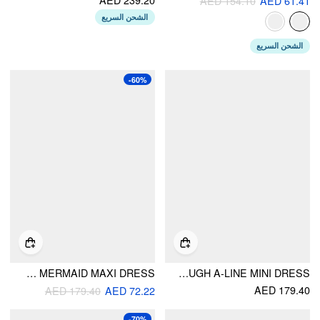
AED 154.10
AED 61.41
الشحن السريع
الشحن السريع
-60%
VELVET V-NECK POLKA DOT BOWKNOT RHINESTONE MERMAID MAXI DRESS
LINEN-BLEND SQUARE NECK LACE TRIM BUTTON THROUGH A-LINE MINI DRESS
AED 179.40
AED 179.40
AED 72.22
-70%