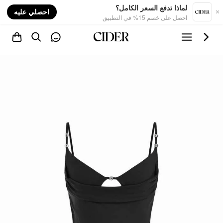
nt
لماذا تدفع السعر الكامل؟
احصلي عليه
احصل على خصم 15% في التطبيق