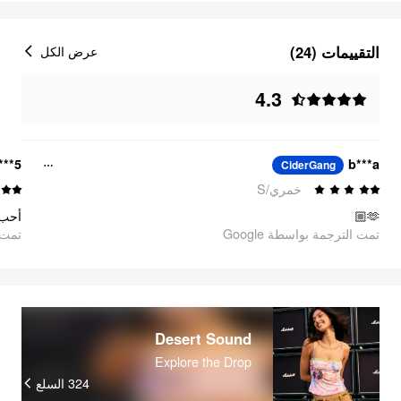
التقييمات (24)
عرض الكل
4.3
***5
b***a
CiderGang
خمري/S
🫶🏼
تمت الترجمة بواسطة Google
oogle
Desert Sound
Explore the Drop
السلع
324