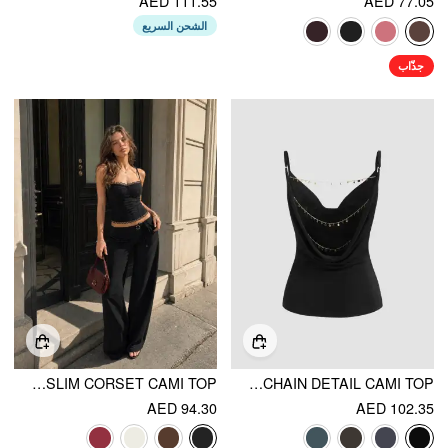
AED 111.55
AED 77.05
الشحن السريع
جذّاب
SWEETHEART NECK LACE TRIM SLIM CORSET CAMI TOP
COWL NECK BACKLESS CHAIN DETAIL CAMI TOP
AED 94.30
AED 102.35