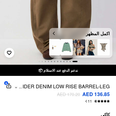
اكمل المظهر
ندعم الدفع عند الاستلام 📦
$
CIDER DENIM LOW RISE BARREL-LEG
...
JEANS
AED 136.85
AED 170.20
11
كاكي