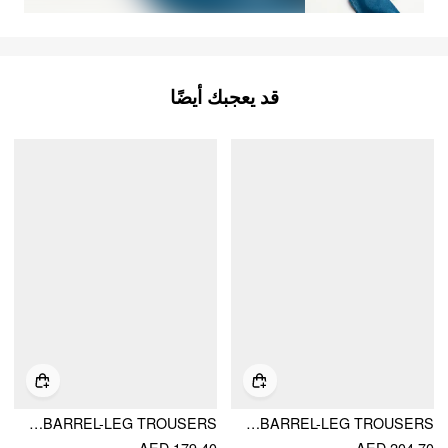
قد يعجبك أيضًا
COTTON-BLEND WASHED DENIM LOW RISE BARREL-LEG TROUSERS
COTTON-BLEND MID RISE POCKET BARREL-LEG TROUSERS
AED 179.40
AED 204.70