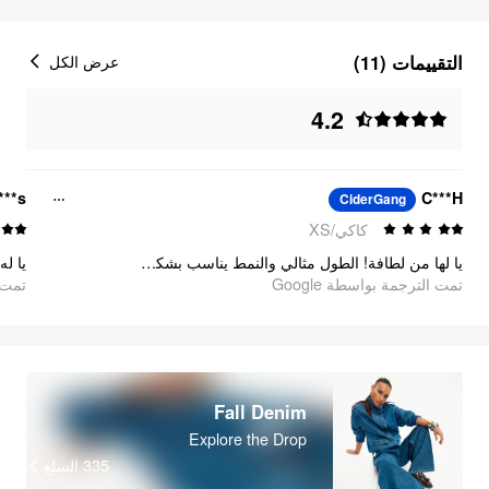
التقييمات (11)
عرض الكل
4.2
***s
C***H
CiderGang
كاكي/XS
يا لها من لطافة! الطول مثالي والنمط يناسب بشكل رائع بشكل عام. خامة ممتازة: مريحة مع الحفاظ على جودة الدنيم العالية.
تمت الترجمة بواسطة Google
تمت ا
Fall Denim
Explore the Drop
335
السلع