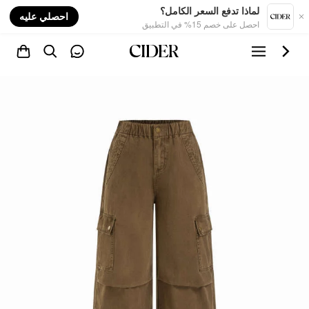
nt
لماذا تدفع السعر الكامل؟
احصلي عليه
احصل على خصم 15% في التطبيق