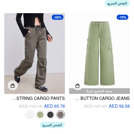
الشحن السريع
-59%
-70%
سينفد المخزون قريبًا
DENIM DRAWSTRING CARGO PANTS
CIDER DENIM LOW RISE BUTTON CARGO JEANS
AED 162.15
AED 65.78
AED 187.45
AED 56.58
الشحن السريع