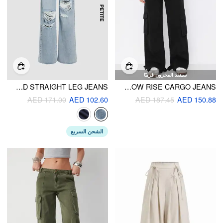
سينفد المخزون قريبًا
PETITE HIGH WAIST RIPPED STRAIGHT LEG JEANS
TWO WAY DENIM LOW RISE CARGO JEANS
AED 171.00
AED 102.60
AED 187.45
AED 150.88
الشحن السريع