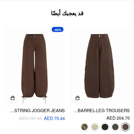
قد يعجبك أيضًا
-60%
DENIM MID RISE ELASTIC WAIST WIDE LEG DRAWSTRING JOGGER JEANS
COTTON-BLEND MID RISE POCKET BARREL-LEG TROUSERS
AED 204.70
AED 187.45
AED 75.44