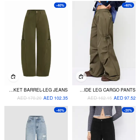
-40%
-40%
CIDER DENIM LOW RISE POCKET BARREL-LEG JEANS
LOW RISE ELASTIC WAIST POCKET WIDE LEG CARGO PANTS
AED 170.20
AED 102.35
AED 162.15
AED 97.52
-40%
-20%