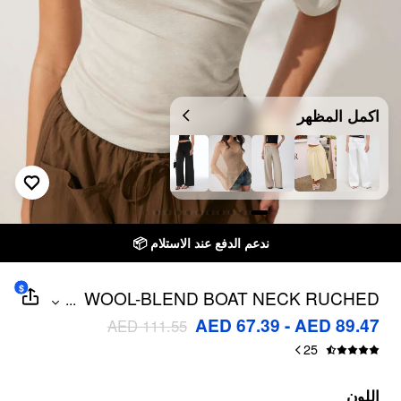
اكمل المظهر
ندعم الدفع عند الاستلام 📦
$
WOOL-BLEND BOAT NECK RUCHED
...
SHORT SLEEVE TOP
AED 67.39 - AED 89.47
AED 111.55
25
اللون