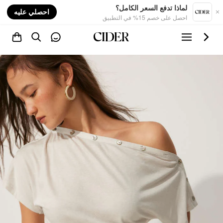
nt
لماذا تدفع السعر الكامل؟
احصلي عليه
احصل على خصم 15% في التطبيق