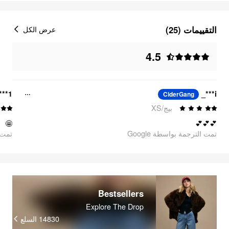
التقييمات (25)
عرض الكل
4.5
***1
i***_
CiderGang
بيج/XS
🤩
💕💕💕
تمت الترجمة بواسطة Google
oogle
Bestsellers
Explore The Drop
السلع
14830