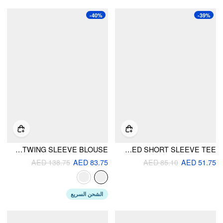
-40%
-39%
LINEN-BLEND BOAT NECK RUCHED BATWING SLEEVE BLOUSE
COTTON-BLEND ASYMMETRICAL NECK COLLEGIATE GRAPHIC RUCHED SHORT SLEEVE TEE
AED 138.75
AED 83.75
AED 85.10
AED 51.75
الشحن السريع