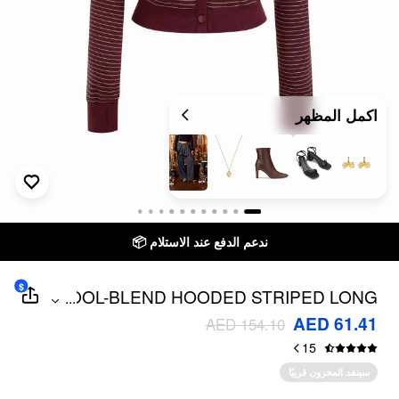
اكمل المظهر
ندعم الدفع عند الاستلام 📦
$
WOOL-BLEND HOODED STRIPED LONG
...
SLEEVE TOP
AED 61.41
AED 154.10
15
سينفد المخزون قريبًا