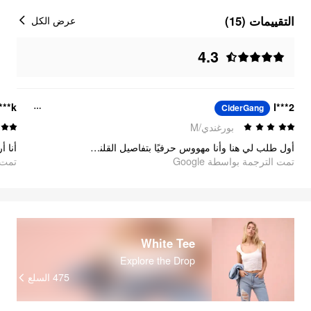
التقييمات (15)
عرض الكل
4.3
k***_
l***2
CiderGang
بورغندي/M
أول طلب لي هنا وأنا مهووس حرفيًا بتفاصيل القلنسوة 🤍
أنا 
تمت الترجمة بواسطة Google
تمت ا
White Tee
Explore the Drop
475
السلع