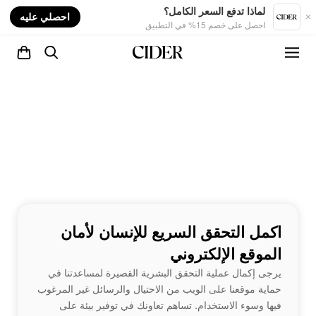
nt
لماذا تدفع السعر الكامل؟
احصلي عليه
احصل على خصم 15% في التطبيق
اكمل التحقق السريع للإنسان لأمان
الموقع الإلكتروني
يرجى إكمال عملية التحقق البشرية القصيرة لمساعدتنا في
حماية موقعنا على الويب من الاحتيال والرسائل غير المرغوب
فيها وسوء الاستخدام. تساهم تعاونك في توفير بيئة على