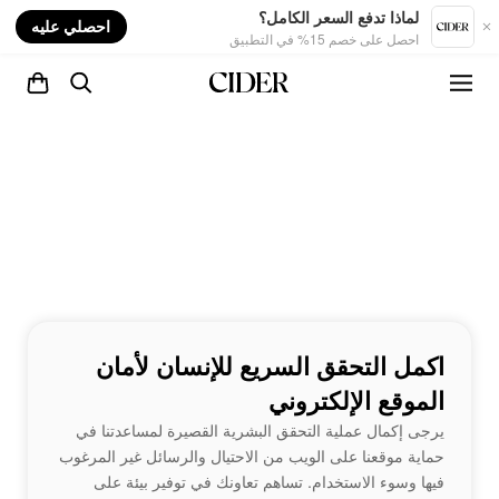
nt
لماذا تدفع السعر الكامل؟
احصلي عليه
احصل على خصم 15% في التطبيق
اكمل التحقق السريع للإنسان لأمان
الموقع الإلكتروني
يرجى إكمال عملية التحقق البشرية القصيرة لمساعدتنا في
حماية موقعنا على الويب من الاحتيال والرسائل غير المرغوب
فيها وسوء الاستخدام. تساهم تعاونك في توفير بيئة على