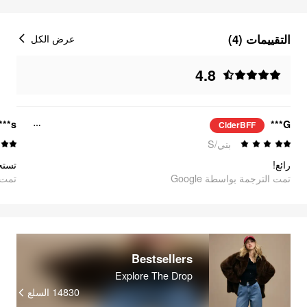
التقييمات (4)
عرض الكل
4.8
***s
G***
CiderBFF
بني/S
رائع!
تستح
تمت الترجمة بواسطة Google
oogle
Bestsellers
Explore The Drop
السلع
14830