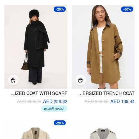
-20%
-60%
WOOL-LOOK V-NECK OVERSIZED COAT WITH SCARF
COTTON COLLAR SPLIT BUCKLE SLEEVE OVERSIZED TRENCH COAT
AED 320.40
AED 256.32
AED 346.80
AED 139.44
الشحن السريع
-20%