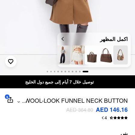
اكمل المظهر
توصيل خلال 7 أيام إلى جميع دول الخليج
$
WOOL-LOOK FUNNEL NECK BUTTON
...
LONGLINE TRENCH COAT
AED 146.16
AED 364.80
4
بني