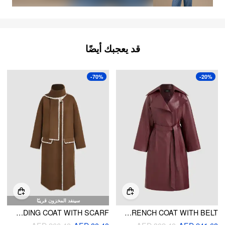
قد يعجبك أيضًا
-70%
-20%
سينفد المخزون قريبًا
WOOL-LIKE ROUND NECKLINE SOLID CONTRASTING BINDING COAT WITH SCARF
FAUX LEATHER TRENCH COAT WITH BELT