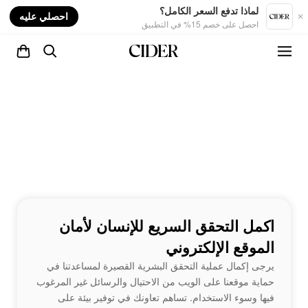
nt
لماذا تدفع السعر الكامل؟
احصلي عليه
احصل على خصم 15% في التطبيق
اكمل التحقق السريع للإنسان لأمان
الموقع الإلكتروني
يرجى إكمال عملية التحقق البشرية القصيرة لمساعدتنا في
حماية موقعنا على الويب من الاحتيال والرسائل غير المرغوب
فيها وسوء الاستخدام. تساهم تعاونك في توفير بيئة على