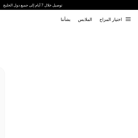
توصيل خلال 7 أيام إلى جميع دول الخليج
ندعم الدفع عند الاستلام 📦
اختيار المزاج
الملابس
بشأننا