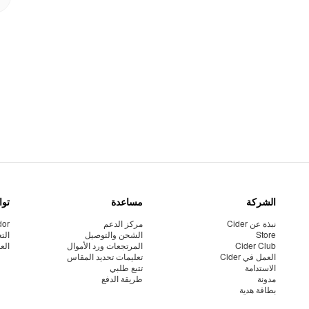
الشركة
مساعدة
توا
نبذة عن Cider
مركز الدعم
dor
Store
الشحن والتوصيل
الت
Cider Club
المرتجعات ورد الأموال
الع
العمل في Cider
تعليمات تحديد المقاس
الاستدامة
تتبع طلبي
مدونة
طريقة الدفع
بطاقة هدية